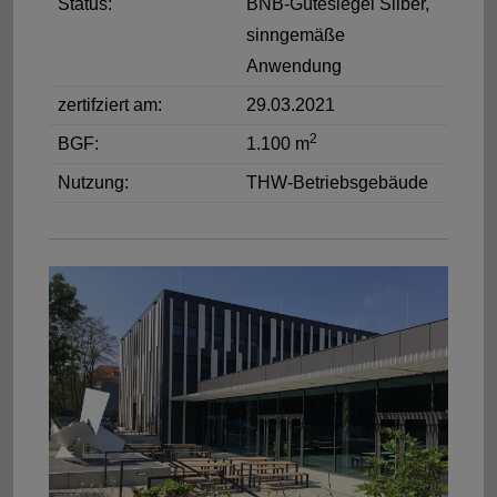
Status:
BNB-Gütesiegel Silber,
sinngemäße
Anwendung
zertifziert am:
29.03.2021
2
BGF:
1.100 m
Nutzung:
THW-Betriebsgebäude