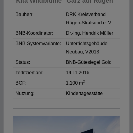
"Kita Wildblume" Garz auf Rügen
Bauherr:
DRK Kreisverband
Rügen-Stralsund e. V.
BNB-Koordinator:
Dr.-Ing. Hendrik Müller
BNB-Systemvariante:
Unterrichtsgebäude
Neubau, V2013
Status:
BNB-Gütesiegel Gold
zertifziert am:
14.11.2016
2
BGF:
1.100 m
Nutzung:
Kindertagesstätte