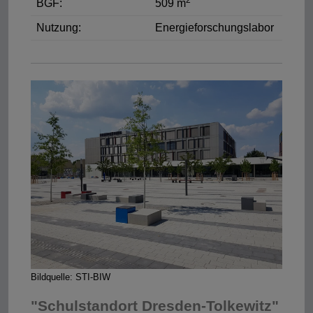
2
BGF:
509 m
Nutzung:
Energieforschungslabor
Bildquelle: STI-BIW
"Schulstandort Dresden-Tolkewitz"