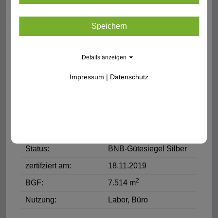
Bildquelle: Betrieb für Bau und Liegenschaften M-V
"Center for Functional Genomics of
Speichern
Microbes" Universität Greifswald
Bauherr:
Betrieb für Bau und
Details anzeigen
Liegenschaften M-V
Impressum
|
Datenschutz
BNB-Koordinator:
Dipl.-Ing. (FH) Oliver
Lange
BNB-Systemvariante:
Laborgebäude Neubau,
V2014
Status:
BNB-Gütesiegel Silber
zertifziert am:
18.11.2019
2
BGF:
7.514 m
Nutzung:
Labor, Büro